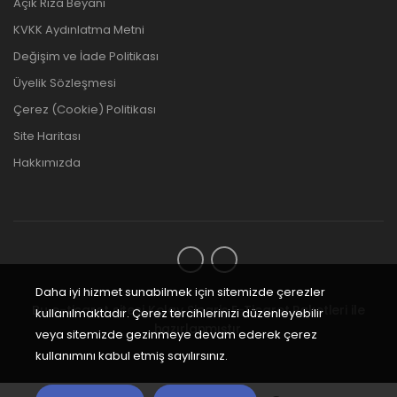
Açık Rıza Beyanı
KVKK Aydınlatma Metni
Değişim ve İade Politikası
Üyelik Sözleşmesi
Çerez (Cookie) Politikası
Site Haritası
Hakkımızda
Daha iyi hizmet sunabilmek için sitemizde çerezler
Bu e-ticaret sitesi
Kolay Sipariş E-Ticaret Paketleri
ile
kullanılmaktadır. Çerez tercihlerinizi düzenleyebilir
hazırlanmıştır.
veya sitemizde gezinmeye devam ederek çerez
kullanımını kabul etmiş sayılırsınız.