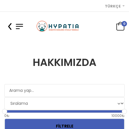
TÜRKÇE
0
HAKKIMIZDA
0₺
10000₺
FILTRELE